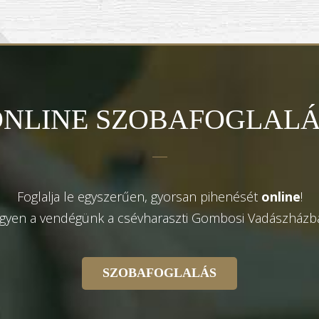
ONLINE SZOBAFOGLALÁ
Foglalja le egyszerűen, gyorsan pihenését
online
!
gyen a vendégünk a csévharaszti Gombosi Vadászházb
SZOBAFOGLALÁS