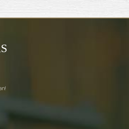
S
an!