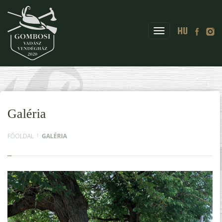
HU
Toggle
navigation
Galéria
FŐOLDAL
GALÉRIA