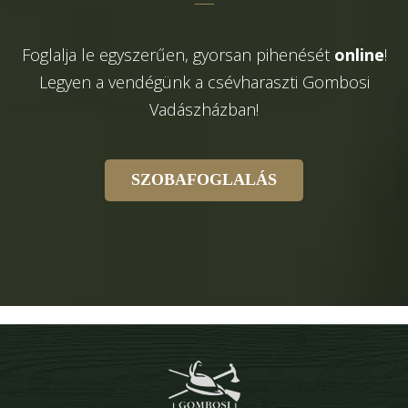
Foglalja le egyszerűen, gyorsan pihenését
online
!
Legyen a vendégünk a csévharaszti Gombosi
Vadászházban!
SZOBAFOGLALÁS