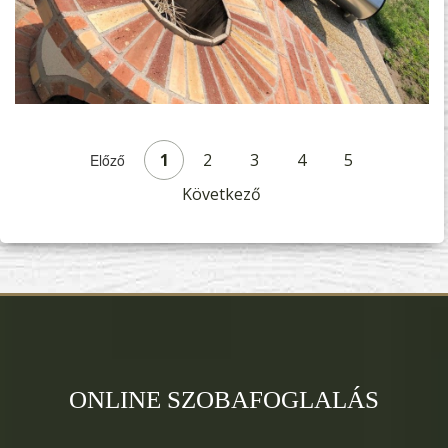
1
2
3
4
5
Előző
Következő
ONLINE SZOBAFOGLALÁS